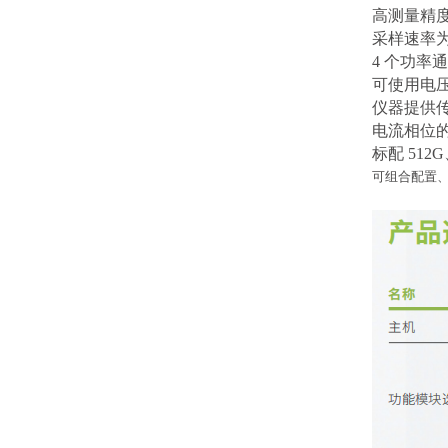
高测量精度 
采样速率为 
4 个功率通
可使用电
仪器提供
电流相位
标配 512
可组合配置